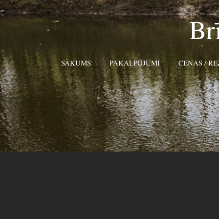
Br
SĀKUMS
PAKALPOJUMI
CENAS / R