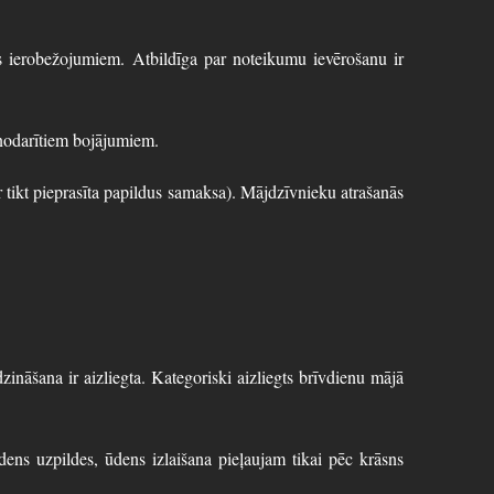
 ierobežojumiem. Atbildīga par noteikumu ievērošanu ir
 nodarītiem bojājumiem.
tikt pieprasīta papildus samaksa). Mājdzīvnieku atrašanās
āšana ir aizliegta. Kategoriski aizliegts brīvdienu mājā
s uzpildes, ūdens izlaišana pieļaujam tikai pēc krāsns