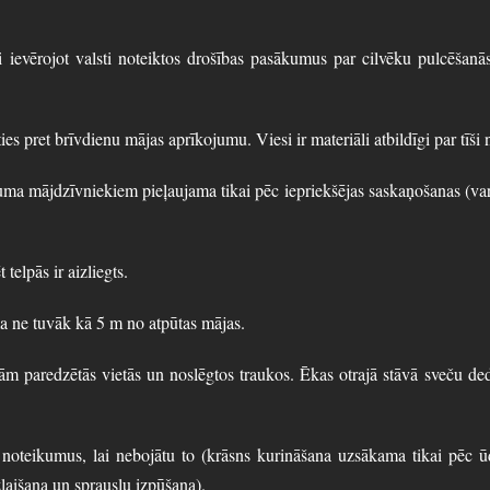
ērojot valsti noteiktos drošības pasākumus par cilvēku pulcēšanās
pret brīvdienu mājas aprīkojumu. Viesi ir materiāli atbildīgi par tīši
a mājdzīvniekiem pieļaujama tikai pēc iepriekšējas saskaņošanas (var 
elpās ir aizliegts.
ne tuvāk kā 5 m no atpūtas mājas.
aredzētās vietās un noslēgtos traukos. Ēkas otrajā stāvā sveču dedzin
kumus, lai nebojātu to (krāsns kurināšana uzsākama tikai pēc ūden
laišana un sprauslu izpūšana).