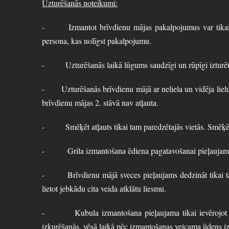
Uzturēšanās noteikumi:
- Izmantot brīvdienu mājas pakalpojumus var tikai iev
persona, kas nolīgst pakalpojumu.
- Uzturēšanās laikā lūgums saudzīgi un rūpīgi izturēties 
- Uzturēšanās brīvdienu mājā ar neliela un vidēja lielum
brīvdienu mājas 2. stāvā nav atļauta.
- Smēķēt atļauts tikai tam paredzētajās vietās. Smēķēt t
- Grila izmantošana ēdiena pagatavošanai pieļaujama 
- Brīvdienu mājā sveces pieļaujams dedzināt tikai tām p
lietot jebkādu cita veida atklātu liesmu.
- Kubula izmantošana pieļaujama tikai ievērojot notei
izkurēšanās, vēsā laikā pēc izmantošanas veicama ūdens iz