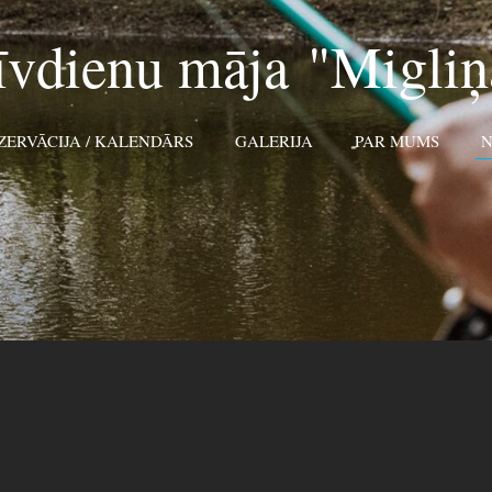
īvdienu māja "Migliņ
EZERVĀCIJA / KALENDĀRS
GALERIJA
PAR MUMS
N